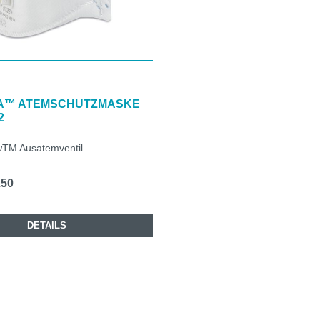
A™ ATEMSCHUTZMASKE
2
wTM Ausatemventil
.50
DETAILS