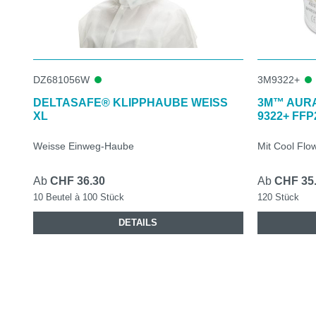
DZ681056W
3M9322+
DELTASAFE® KLIPPHAUBE WEISS
3M™ AUR
XL
9322+ FFP
Weisse Einweg-Haube
Mit Cool Flo
Ab
CHF 36.30
Ab
CHF 35
10 Beutel à 100 Stück
120 Stück
DETAILS