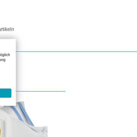
rtikeln
öglich
zung