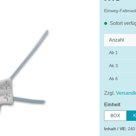
Einweg-Faltmas
Sofort verfü
Anzahl
Ab
1
Ab
3
Ab
6
Zzgl.
Versandk
auswä
Einheit
BOX
Inhalt / VE:
240