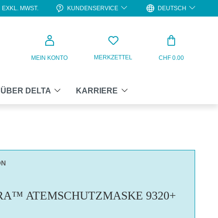
KUNDENSERVICE
DEUTSCH
EXKL. MWST.
WARENKO
MERKZETTEL
MEIN KONTO
CHF 0.00
ÜBER DELTA
KARRIERE
ON
RA™ ATEMSCHUTZMASKE 9320+