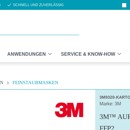
G
SCHNELL UND ZUVERLÄSSIG
ANWENDUNGEN
SERVICE & KNOW-HOW
EN
FEINSTAUBMASKEN
3M9320-KART
Marke: 3M
3M™ AU
FFP2