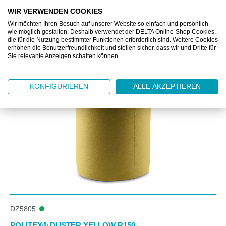
Nasswischen) erzielen sie eine doppelt so hohe
WIR VERWENDEN COOKIES
Quadratmeterleistung. Dank der speziellen
Wir möchten Ihren Besuch auf unserer Website so einfach und persönlich
Imprägnierung der Tücher mit Klebstoff oder Öl werden
wie möglich gestalten. Deshalb verwendet der DELTA Online-Shop Cookies,
Staub, leichter Schmutz und Keime im Tuch sofort
die für die Nutzung bestimmter Funktionen erforderlich sind. Weitere Cookies
erhöhen die Benutzerfreundlichkeit und stellen sicher, dass wir und Dritte für
gebunden.
Sie relevante Anzeigen schalten können.
Produktgalerie überspringen
KONFIGURIEREN
ALLE AKZEPTIEREN
DZ5805
POLITEX® DUSTER YELLOW R150