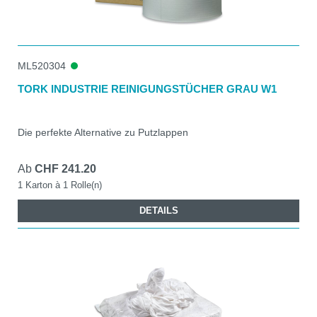
Microfaser
Papierrollen
Putzlappen
ML520304
Putzutensilien
TORK INDUSTRIE REINIGUNGSTÜCHER GRAU W1
Recyclingpapier
Reinigungs- und Pflegemittel
Die perfekte Alternative zu Putzlappen
Halter und Spender
Wischtücher
Ab
CHF 241.20
1 Karton à 1 Rolle(n)
DETAILS