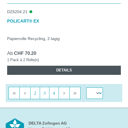
DZ6204.21
POLICART® EX
Papierrolle Recycling, 2-lagig
Ab
CHF 70.20
1 Pack à 2 Rolle(n)
DETAILS
Seite
Seite
Seite
2
3
4
DELTA Zofingen AG