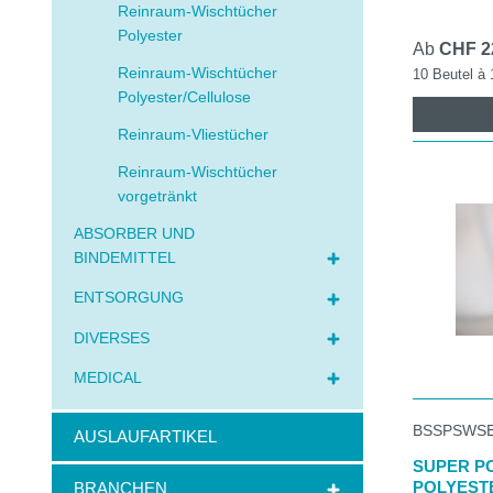
Reinraum-Wischtücher
Polyester
Ab
CHF 2
Reinraum-Wischtücher
10 Beutel à
Polyester/Cellulose
Reinraum-Vliestücher
Reinraum-Wischtücher
vorgetränkt
ABSORBER UND
BINDEMITTEL
ENTSORGUNG
DIVERSES
MEDICAL
BSSPSWS
AUSLAUFARTIKEL
SUPER P
POLYEST
BRANCHEN