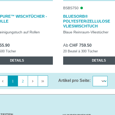
BSBS750
 PURE™ WISCHTÜCHER -
BLUESORB®
OLLE
POLYESTER/ZELLULOSE
VLIESWISCHTUCH
einigungstuch auf Rollen
Blaue Reinraum-Vliestücher
55.90
Ab
CHF 759.50
 600 Tücher
20 Beutel à 300 Tücher
DETAILS
DETAILS
Artikel pro Seite:
Seite
Seite
1
2
ZEITEN