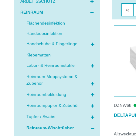
ARBEITSSCHUTZ
REINRAUM
Flächendesinfektion
Händedesinfektion
Handschuhe & Fingerlinge
Klebematten
Labor- & Reinraumstühle
Reinraum Moppsysteme &
Zubehör
Reinraumbekleidung
DZNW68
Reinraumpapier & Zubehör
DELTAPU
Tupfer / Swabs
Reinraum-Wischtücher
Allzwecktu