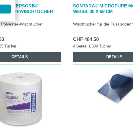
AL SUPERSORB®,
SONTARA® MICROPURE MOP
ER MOPPWISCHTÜCHER
WEISS, 30 X 59 CM
 Polyester-Wischtücher
Wischtücher für die Fussbodenr
60
CHF 484.50
25 Tücher
4 Beutel à 500 Tücher
DETAILS
DETAILS