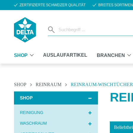
ZERTIFIZIERTE SCHWEIZER QUALITÄT
BREITES SORTIMEN
m Hauptinhalt springen
Zur Suche springen
Zur Hauptnavigation springen
AUSLAUFARTIKEL
SHOP
BRANCHEN
SHOP
REINRAUM
REINRAUM-WISCHTÜCHER
RE
SHOP
REINIGUNG
WASCHRAUM