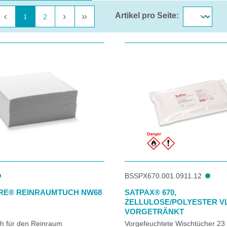
Artikel pro Seite:
Seite
Seite
1
2
BSSPX670.001.0911.12
RE® REINRAUMTUCH NW68
SATPAX® 670,
ZELLULOSE/POLYESTER VL
VORGETRÄNKT
ch für den Reinraum
Vorgefeuchtete Wischtücher 23