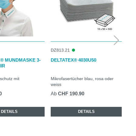
DZ813.21
DZ9
® MUNDMASKE 3-
DELTATEX® 4030U50
DE
IIR
ST
chutz mit
Mikrofasertücher blau, rosa oder
Konz
weiss
0
Ab
CHF 190.90
Ab
DETAILS
DETAILS