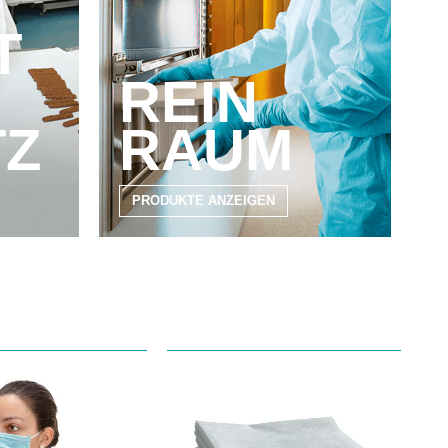
T
REIN
TZ
RAUM
PRODUKTE ANZEIGEN