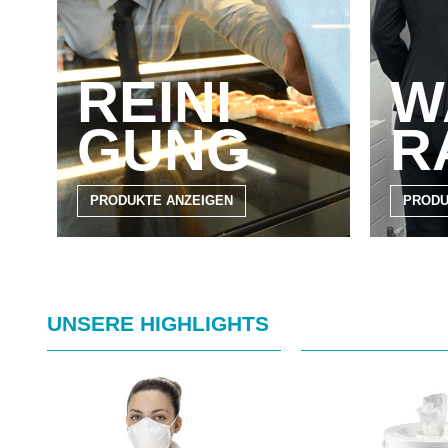
REINI
W
GUNG
R
PRODUKTE ANZEIGEN
PRODU
Produktgalerie überspringen
UNSERE HIGHLIGHTS