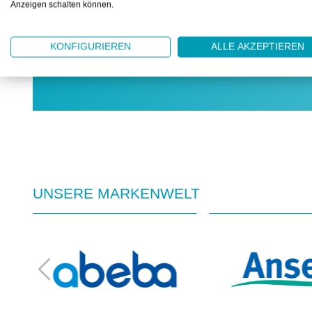
Gewusst wie: Profitieren Sie von unserem um
Anzeigen schalten können.
informieren Sie sich.
KONFIGURIEREN
ALLE AKZEPTIEREN
JETZT STÖBERN
UNSERE MARKENWELT