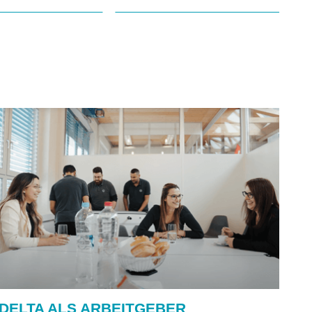
AS®
Bata
hfabrik
Industrials
bH
DELTA ALS ARBEITGEBER