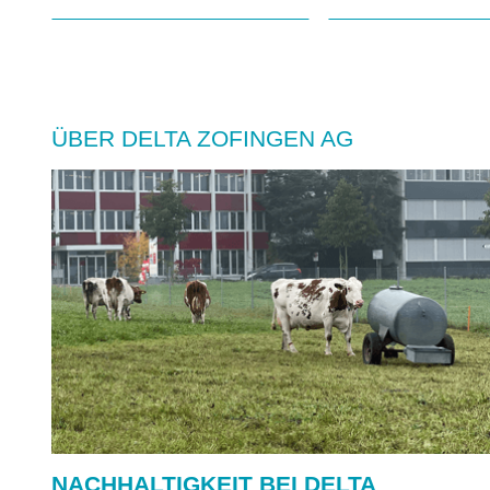
Ansell GmbH
ARTILUX
Swiss Saf
(ASS) AG
ÜBER DELTA ZOFINGEN AG
NACHHALTIGKEIT BEI DELTA