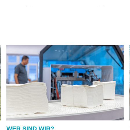
ATG®
ATL
ety
Intelligent
Schu
Glove
Gm
Solutions
WER SIND WIR?