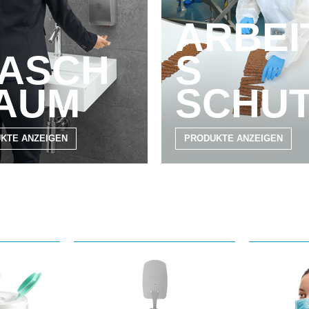
ARBEI
ASCH
S
AUM
SCHU
KTE ANZEIGEN
PRODUKTE ANZEIGEN