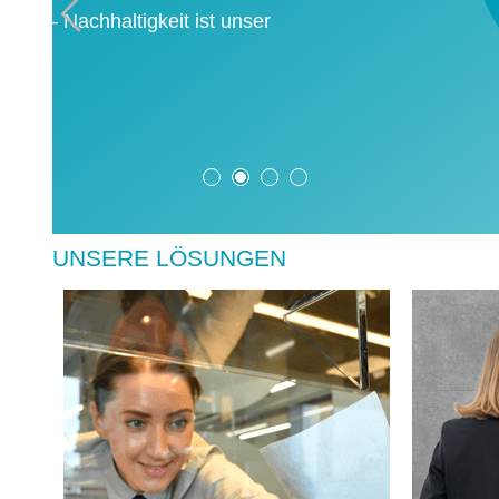
Wischtuchlösungen für die Lebensmittelind
MEHR ERFAHREN
UNSERE LÖSUNGEN