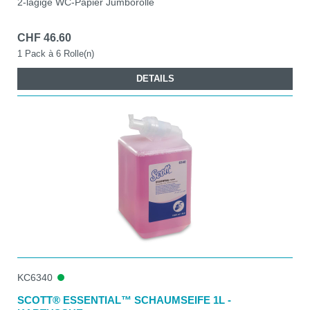
2-lagige WC-Papier Jumborolle
CHF 46.60
1 Pack à 6 Rolle(n)
DETAILS
KC6340
SCOTT® ESSENTIAL™ SCHAUMSEIFE 1L -