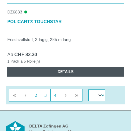
DZ6833
POLICART® TOUCHSTAR
Frischzellstoff, 2-lagig, 285 m lang
Ab
CHF 82.30
1 Pack à 6 Rolle(n)
DETAILS
Seite
Seite
Seite
2
3
4
DELTA Zofingen AG