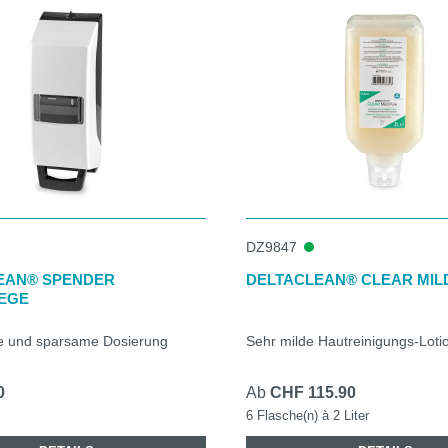
DZ9847
EAN® SPENDER
DELTACLEAN® CLEAR MILD
EGE
e und sparsame Dosierung
Sehr milde Hautreinigungs-Loti
0
Ab
CHF 115.90
6 Flasche(n) à 2 Liter