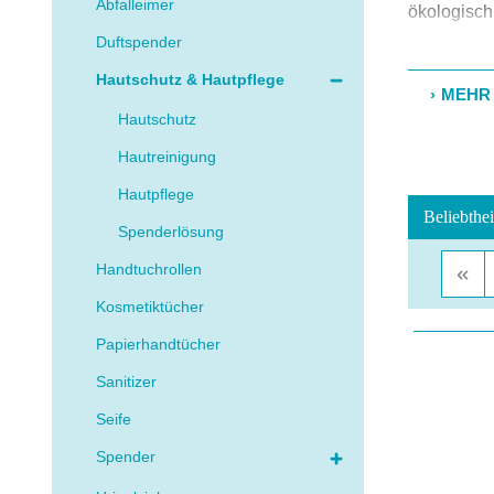
Abfalleimer
ökologisch 
Duftspender
Auch mit 
bietet ein
Hautschutz & Hautpflege
hautfreund
Verschmutz
Hautschutz
DELTA
Hautreinigung
DELTA
Hautpflege
DELTA
DREUM
Spenderlösung
Seifensp
Handtuchrollen
Schnelles 
Kosmetiktücher
DELTACLE
Papierhandtücher
Sortim
Sanitizer
für je
Seifen
Seife
Einweg
Spender
Schaums