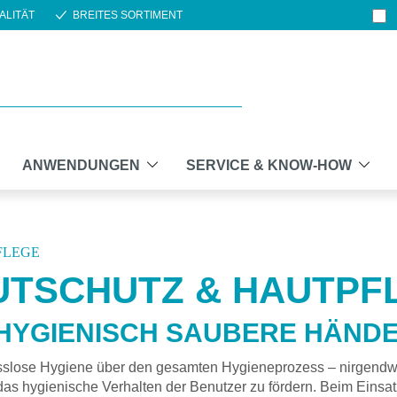
ALITÄT
BREITES SORTIMENT
ANWENDUNGEN
SERVICE & KNOW-HOW
FLEGE
UTSCHUTZ & HAUTPF
HYGIENISCH SAUBERE HÄND
lose Hygiene über den gesamten Hygieneprozess – nirgendwo 
 das hygienische Verhalten der Benutzer zu fördern. Beim Eins