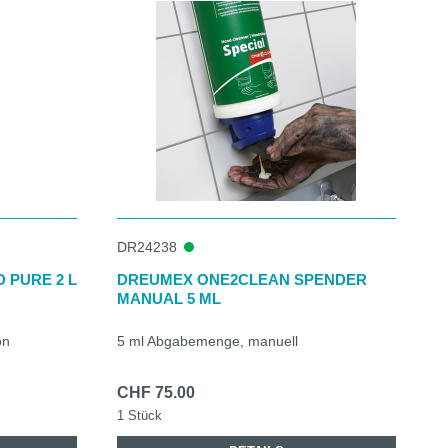
DR24238
 PURE 2 L
DREUMEX ONE2CLEAN SPENDER
MANUAL 5 ML
on
5 ml Abgabemenge, manuell
CHF 75.00
1 Stück