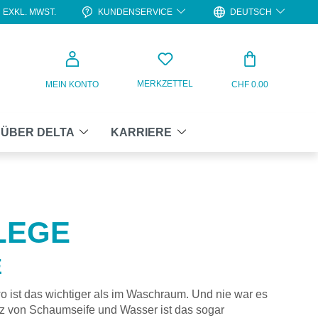
KUNDENSERVICE
DEUTSCH
EXKL. MWST.
WARENKO
MERKZETTEL
MEIN KONTO
CHF 0.00
ÜBER DELTA
KARRIERE
LEGE
E
ist das wichtiger als im Waschraum. Und nie war es
atz von Schaumseife und Wasser ist das sogar