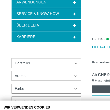
ANWENDUNGEN
Dank P
Einwe
SERVICE & KNOW-HOW
Liefer
Weitere 
ÜBER DELTA
Handtuc
KARRIERE
DZ9843
Papierh
WC-Pap
DELTACL
Konzentrier
Hersteller
Ab
CHF 9
Aroma
6 Flasche(n) 
Farbe
Inhalt Einheit
WIR VERWENDEN COOKIES