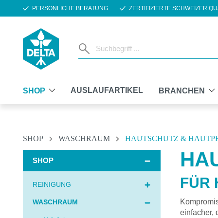
PERSÖNLICHE BERATUNG
ZERTIFIZIERTE SCHWEIZER QU
m Hauptinhalt springen
Zur Suche springen
Zur Hauptnavigation springen
AUSLAUFARTIKEL
SHOP
BRANCHEN
SHOP
WASCHRAUM
HAUTSCHUTZ & HAUTP
HA
SHOP
FÜR 
REINIGUNG
Kompromiss
WASCHRAUM
einfacher,