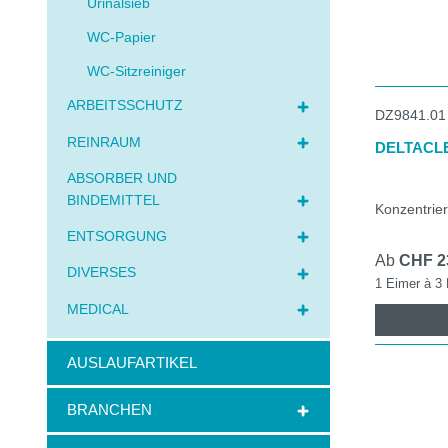
Urinalsieb
Schaumseif
wichtigst
WC-Papier
Ideal
WC-Sitzreiniger
Einfac
ARBEITSSCHUTZ
Sehr g
DZ9841.01
REINRAUM
DELTACL
Highlight:
ABSORBER UND
BINDEMITTEL
Pro H
Konzentrier
ENTSORGUNG
Seifens
Ab
CHF 2
Flüssigsei
DIVERSES
1 Eimer à 3 L
DELTAC
MEDICAL
DELTA
TISSCL
AUSLAUFARTIKEL
Handrein
Die gründl
BRANCHEN
TISSCLEAN