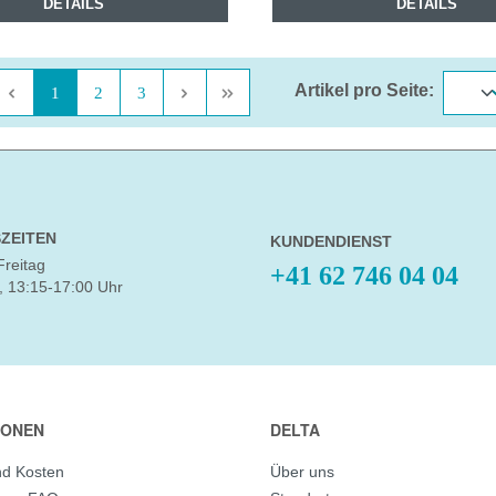
DETAILS
DETAILS
Artikel pro Seite:
Seite
Seite
Seite
1
2
3
ZEITEN
KUNDENDIENST
Freitag
+41 62 746 04 04
, 13:15-17:00 Uhr
IONEN
DELTA
nd Kosten
Über uns