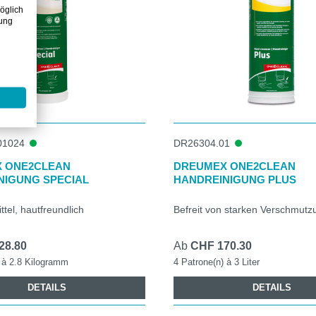
öglich
zung
01024
DR26304.01
 ONE2CLEAN
DREUMEX ONE2CLEAN
NIGUNG SPECIAL
HANDREINIGUNG PLUS
ttel, hautfreundlich
Befreit von starken Verschmut
28.80
Ab
CHF 170.30
 à 2.8 Kilogramm
4 Patrone(n) à 3 Liter
DETAILS
DETAILS