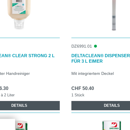
flegewirkung sanft zur Haut
gkartusche zum Auswechseln oder Nachfüllkartusche
volumen von 3 bis 120 l in unterschiedlichen Verpackungen
Produkte für den Waschraum:
hrollen
DZ6991.01
andtücher
ier
EAN® CLEAR STRONG 2 L
DELTACLEAN® DISPENSE
FÜR 3 L EIMER
ter Handreiniger
Mit integriertem Deckel
6.30
CHF 50.40
à 2 Liter
1 Stück
DETAILS
DETAILS