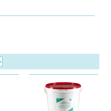
 das Systemprinzip. Die Eigenmarke DELTACLEAN®
rodukte zum Waschen und Reinigen. Die
 und Dreumex reinigen Hände auch mit starken
 kleinen Waschräumen mit dem passenden
i-Grösse
edienung mit Sensor