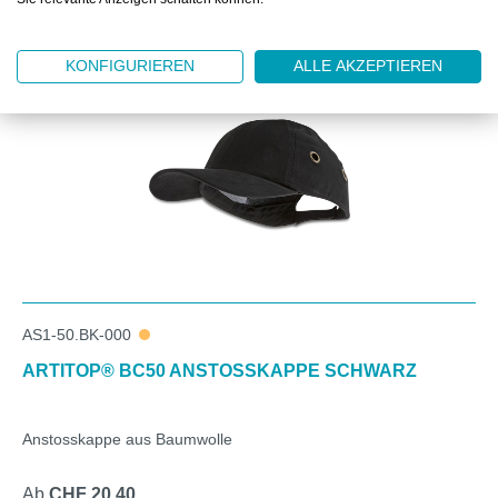
Produktgalerie überspringen
Kunden kauften auch
KONFIGURIEREN
ALLE AKZEPTIEREN
AS1-50.BK-000
ARTITOP® BC50 ANSTOSSKAPPE SCHWARZ
Anstosskappe aus Baumwolle
Ab
CHF 20.40