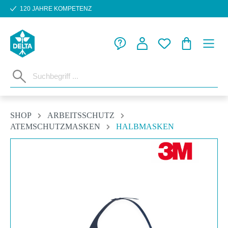
120 JAHRE KOMPETENZ
Zum Hauptinhalt springen
WARENKORB
SHOP
ARBEITSSCHUTZ
ATEMSCHUTZMASKEN
HALBMASKEN
Bildergalerie überspringen