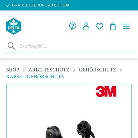
GRATIS LIEFERUNG AB CHF 300
Zum Hauptinhalt springen
WARENKORB
SHOP
ARBEITSSCHUTZ
GEHÖRSCHUTZ
KAPSEL-GEHÖRSCHUTZ
Bildergalerie überspringen