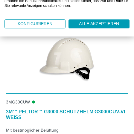
erhöhen die Benutzerfreundlichkeit und stellen sicher, dass wir und Dritte für
Sie relevante Anzeigen schalten können.
Produktgalerie überspringen
Zubehör
KONFIGURIEREN
ALLE AKZEPTIEREN
3MG30CUW
3M™ PELTOR™ G3000 SCHUTZHELM G3000CUV-VI
WEISS
Mit bestmöglicher Belüftung