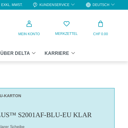
KUNDENSERVICE
DEUTSCH
EXKL. MWST.
WARENKO
MERKZETTEL
MEIN KONTO
CHF 0.00
ÜBER DELTA
KARRIERE
LU-KARTON
US™ S2001AF-BLU-EU KLAR
klarer Scheibe