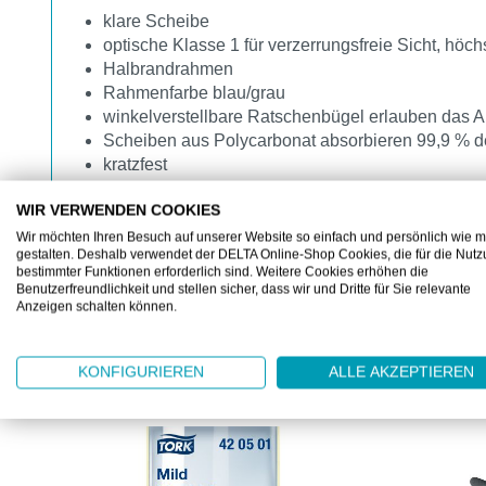
klare Scheibe
optische Klasse 1 für verzerrungsfreie Sicht, hö
Halbrandrahmen
Rahmenfarbe blau/grau
winkelverstellbare Ratschenbügel erlauben das 
Scheiben aus Polycarbonat absorbieren 99,9 % 
kratzfest
abnehmbarer Schaumrahmen für mehr Dichtsitz 
WIR VERWENDEN COOKIES
zusätzlicher Schutz der Augen vor mechanischen 
Wir möchten Ihren Besuch auf unserer Website so einfach und persönlich wie m
gestalten. Deshalb verwendet der DELTA Online-Shop Cookies, die für die Nut
bestimmter Funktionen erforderlich sind. Weitere Cookies erhöhen die
Benutzerfreundlichkeit und stellen sicher, dass wir und Dritte für Sie relevante
Anzeigen schalten können.
KONFIGURIEREN
ALLE AKZEPTIEREN
KUNDEN KAUFTEN AUCH
Produktgalerie überspringen