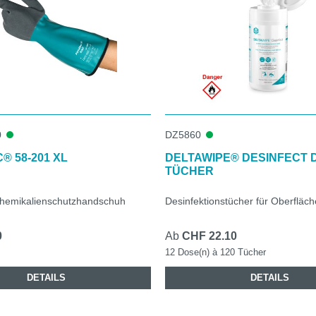
0
DZ5860
® 58-201 XL
DELTAWIPE® DESINFECT 
TÜCHER
 Chemikalienschutzhandschuh
Desinfektionstücher für Oberfläc
0
Ab
CHF 22.10
12 Dose(n) à 120 Tücher
DETAILS
DETAILS