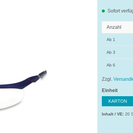
Sofort verfü
Anzahl
Ab
1
Ab
3
Ab
6
Zzgl.
Versandk
auswä
Einheit
KARTON
Inhalt / VE:
20 