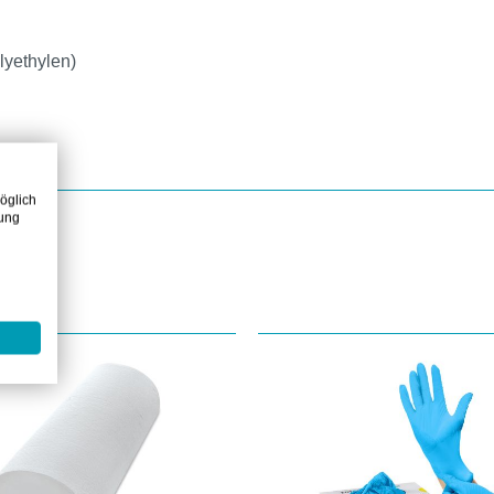
lyethylen)
öglich
zung