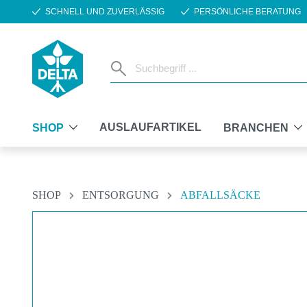
SCHNELL UND ZUVERLÄSSIG
PERSÖNLICHE BERATUNG
m Hauptinhalt springen
Zur Suche springen
Zur Hauptnavigation springen
AUSLAUFARTIKEL
SHOP
BRANCHEN
SHOP
ENTSORGUNG
ABFALLSÄCKE
Bildergalerie überspringen