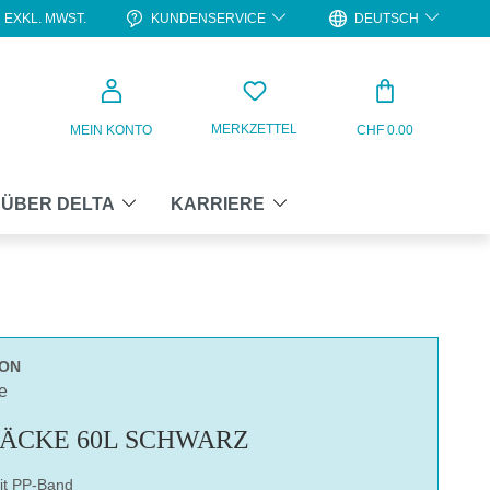
KUNDENSERVICE
DEUTSCH
EXKL. MWST.
WARENKO
MERKZETTEL
MEIN KONTO
CHF 0.00
ÜBER DELTA
KARRIERE
TON
e
ÄCKE 60L SCHWARZ
it PP-Band