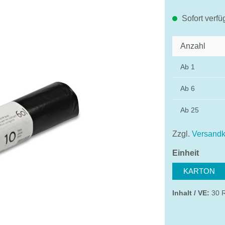
Sofort verfü
Anzahl
Ab
1
Ab
6
Ab
25
Zzgl.
Versandk
auswä
Einheit
KARTON
Inhalt / VE:
30 R