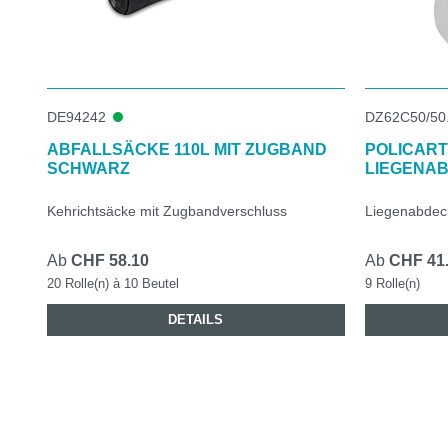
DE94242
DZ62C50/50
ABFALLSÄCKE 110L MIT ZUGBAND
POLICART
SCHWARZ
LIEGENA
Kehrichtsäcke mit Zugbandverschluss
Liegenabdecku
Ab
CHF 58.10
Ab
CHF 41
20 Rolle(n) à 10 Beutel
9 Rolle(n)
DETAILS