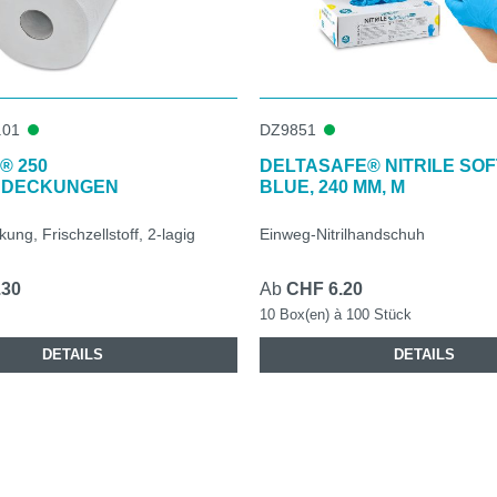
.01
DZ9851
® 250
DELTASAFE® NITRILE SO
BDECKUNGEN
BLUE, 240 MM, M
ng, Frischzellstoff, 2-lagig
Einweg-Nitrilhandschuh
.30
Ab
CHF 6.20
10 Box(en) à 100 Stück
DETAILS
DETAILS