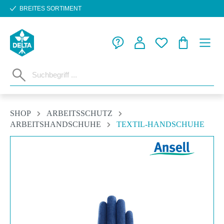
BREITES SORTIMENT
Zum Hauptinhalt springen
WARENKORB
SHOP
ARBEITSSCHUTZ
ARBEITSHANDSCHUHE
TEXTIL-HANDSCHUHE
Bildergalerie überspringen