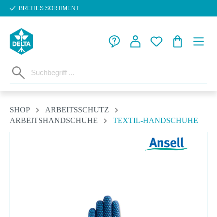
BREITES SORTIMENT
Zum Hauptinhalt springen
WARENKORB
SHOP
ARBEITSSCHUTZ
ARBEITSHANDSCHUHE
TEXTIL-HANDSCHUHE
Bildergalerie überspringen