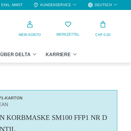
KUNDENSERVICE
DEUTSCH
EXKL. MWST.
WARENKO
MERKZETTEL
MEIN KONTO
CHF 0.00
ÜBER DELTA
KARRIERE
P1-KARTON
LEAN
N KORBMASKE SM100 FFP1 NR D
NTIL