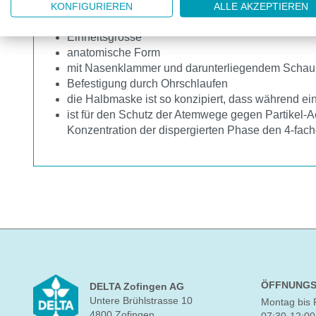
KONFIGURIEREN
ALLE AKZEPTIEREN
Einweg-Atemschutzmaske FFP1 ohne Ausatemventil
Einheitsgrösse
anatomische Form
mit Nasenklammer und darunterliegendem Schau
Befestigung durch Ohrschlaufen
die Halbmaske ist so konzipiert, dass während ei
ist für den Schutz der Atemwege gegen Partikel-Ae
Konzentration der dispergierten Phase den 4-fac
ÖFFNUNGS
DELTA Zofingen AG
Untere Brühlstrasse 10
Montag bis 
4800 Zofingen