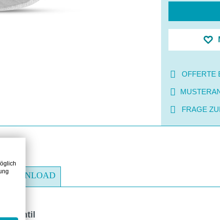
OFFERTE 
MUSTERA
FRAGE ZU
öglich
zung
DOWNLOAD
e Ventil