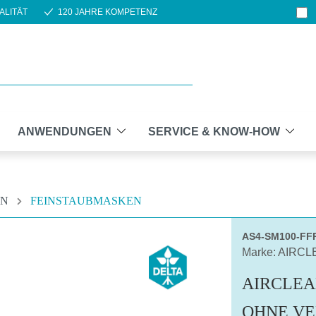
ALITÄT
120 JAHRE KOMPETENZ
ANWENDUNGEN
SERVICE & KNOW-HOW
EN
FEINSTAUBMASKEN
AS4-SM100-FF
Marke: AIRC
AIRCLEA
OHNE VE