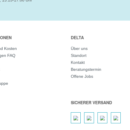
, 13:15-17:00 Uhr
IONEN
DELTA
nd Kosten
Über uns
agen FAQ
Standort
Kontakt
z
Beratungstermin
Offene Jobs
ruppe
SICHERER VERSAND