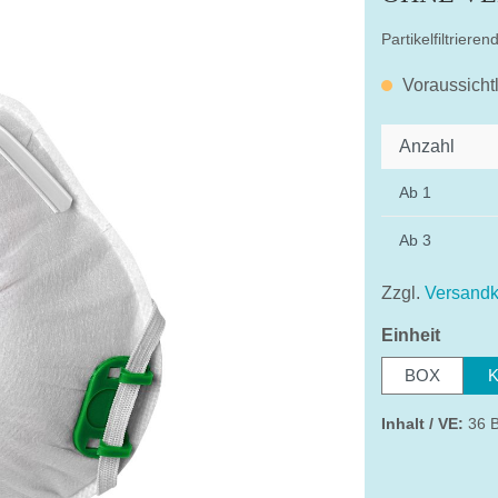
Partikelfiltrier
Voraussicht
Anzahl
Ab
1
Ab
3
Zzgl.
Versandk
auswä
Einheit
BOX
Inhalt / VE:
36 B