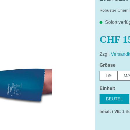
Robuster Chemi
Sofort verfü
CHF 15
Zzgl.
Versandk
auswä
Grösse
L/9
M/
auswä
Einheit
BEUTEL
Inhalt / VE:
1 Be