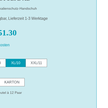
kalienschutz-Handschuh
gbar, Lieferzeit 1-3 Werktage
1.30
osten
hlen
8
XL/10
XXL/11
hlen
KARTON
utel à 12 Paar