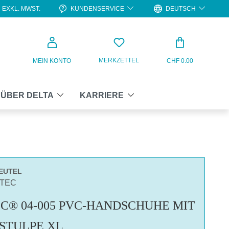
KUNDENSERVICE
DEUTSCH
EXKL. MWST.
WARENKO
MERKZETTEL
MEIN KONTO
CHF 0.00
ÜBER DELTA
KARRIERE
BEUTEL
ATEC
C® 04-005 PVC-HANDSCHUHE MIT
STULPE XL