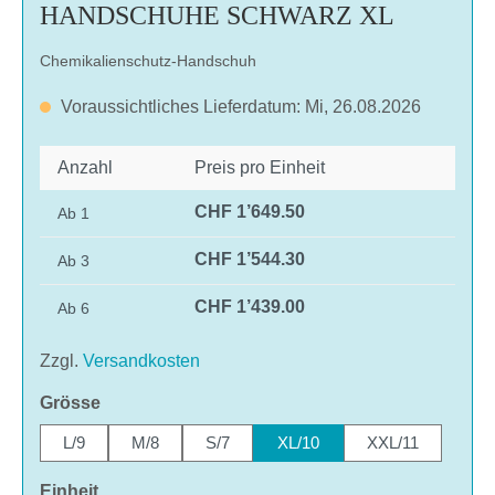
HANDSCHUHE SCHWARZ XL
Chemikalienschutz-Handschuh
Voraussichtliches Lieferdatum: Mi, 26.08.2026
Anzahl
Preis pro Einheit
CHF 1’649.50
Ab
1
CHF 1’544.30
Ab
3
CHF 1’439.00
Ab
6
Zzgl.
Versandkosten
auswählen
Grösse
L/9
M/8
S/7
XL/10
XXL/11
auswählen
Einheit