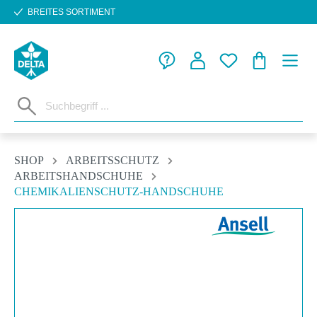
BREITES SORTIMENT
Zum Hauptinhalt springen
WARENKORB
SHOP
ARBEITSSCHUTZ
ARBEITSHANDSCHUHE
CHEMIKALIENSCHUTZ-HANDSCHUHE
Bildergalerie überspringen