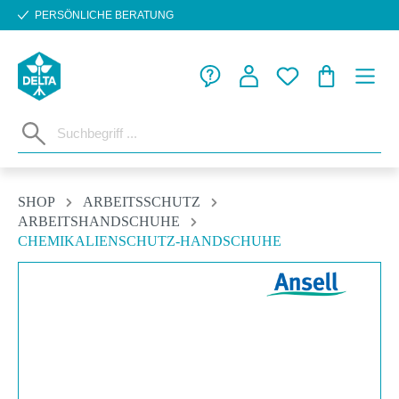
PERSÖNLICHE BERATUNG
Zum Hauptinhalt springen
WARENKORB
SHOP
ARBEITSSCHUTZ
ARBEITSHANDSCHUHE
CHEMIKALIENSCHUTZ-HANDSCHUHE
Bildergalerie überspringen