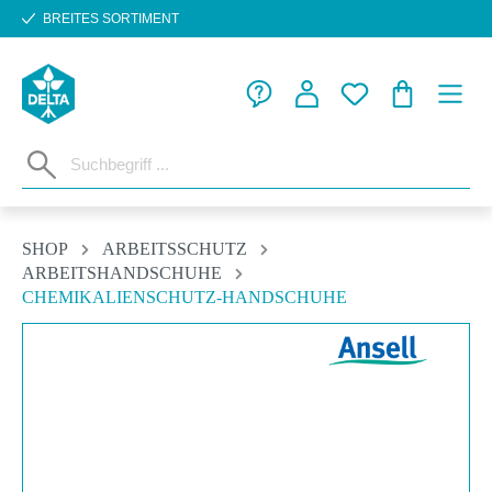
BREITES SORTIMENT
Zum Hauptinhalt springen
WARENKORB
SHOP
ARBEITSSCHUTZ
ARBEITSHANDSCHUHE
CHEMIKALIENSCHUTZ-HANDSCHUHE
Bildergalerie überspringen