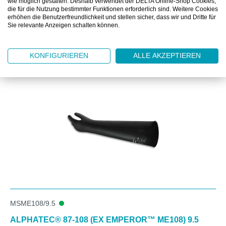
wie möglich gestalten. Deshalb verwendet der DELTA Online-Shop Cookies,
die für die Nutzung bestimmter Funktionen erforderlich sind. Weitere Cookies
erhöhen die Benutzerfreundlichkeit und stellen sicher, dass wir und Dritte für
Sie relevante Anzeigen schalten können.
Produktgalerie überspringen
KONFIGURIEREN
ALLE AKZEPTIEREN
Kunden kauften auch
MSME108/9.5
ALPHATEC® 87-108 (EX EMPEROR™ ME108) 9.5