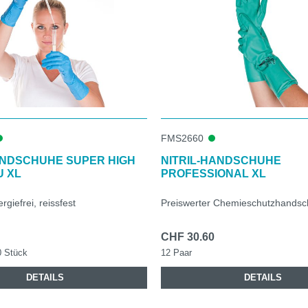
FMS2660
ANDSCHUHE SUPER HIGH
NITRIL-HANDSCHUHE
U XL
PROFESSIONAL XL
ergiefrei, reissfest
Preiswerter Chemieschutzhands
CHF 30.60
0 Stück
12 Paar
DETAILS
DETAILS