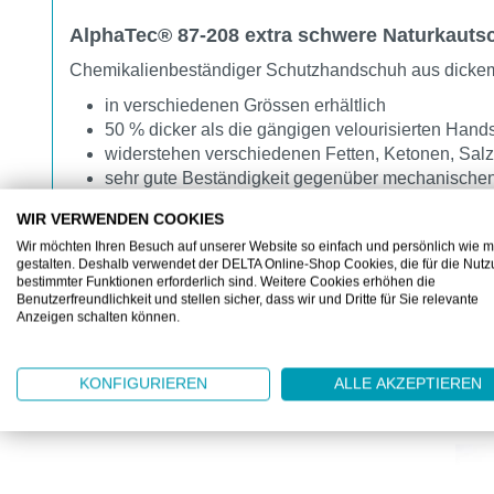
AlphaTec® 87-208 extra schwere Naturkaut
Chemikalienbeständiger Schutzhandschuh aus dickem
in verschiedenen Grössen erhältlich
50 % dicker als die gängigen velourisierten Han
widerstehen verschiedenen Fetten, Ketonen, Sal
sehr gute Beständigkeit gegenüber mechanischen
chloriert
WIR VERWENDEN COOKIES
Velourisierung aus 100 % Baumwolle, macht ein
Wir möchten Ihren Besuch auf unserer Website so einfach und persönlich wie m
gestalten. Deshalb verwendet der DELTA Online-Shop Cookies, die für die Nut
bestimmter Funktionen erforderlich sind. Weitere Cookies erhöhen die
Benutzerfreundlichkeit und stellen sicher, dass wir und Dritte für Sie relevante
Anzeigen schalten können.
KONFIGURIEREN
ALLE AKZEPTIEREN
KUNDEN KAUFTEN AUCH
Produktgalerie überspringen