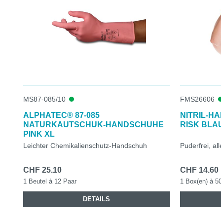
MS87-085/10
FMS26606
ALPHATEC® 87-085
NITRIL-H
NATURKAUTSCHUK-HANDSCHUHE
RISK BLA
PINK XL
Leichter Chemikalienschutz-Handschuh
Puderfrei, all
CHF 25.10
CHF 14.60
1 Beutel à 12 Paar
1 Box(en) à 5
DETAILS