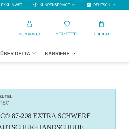
KUNDENSERVICE
DEUTSCH
EXKL. MWST.
WARENKO
MERKZETTEL
MEIN KONTO
CHF 0.00
ÜBER DELTA
KARRIERE
BEUTEL
ATEC
C® 87-208 EXTRA SCHWERE
AUTSCHUK-HANDSCHUHE