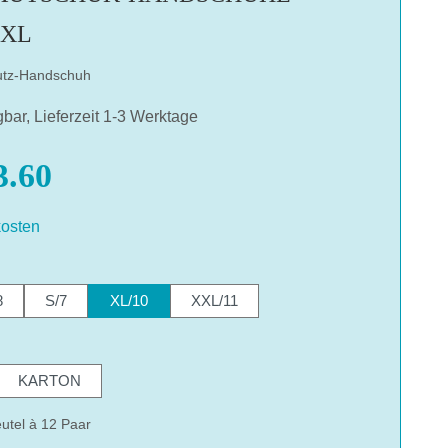
 XL
utz-Handschuh
gbar, Lieferzeit 1-3 Werktage
.60
osten
hlen
8
S/7
XL/10
XXL/11
hlen
KARTON
utel à 12 Paar