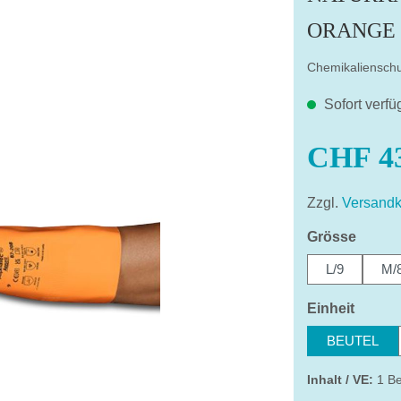
ORANGE
Chemikaliensch
Sofort verfü
CHF 43
Zzgl.
Versandk
auswä
Grösse
L/9
M/
auswä
Einheit
BEUTEL
Inhalt / VE:
1 Be