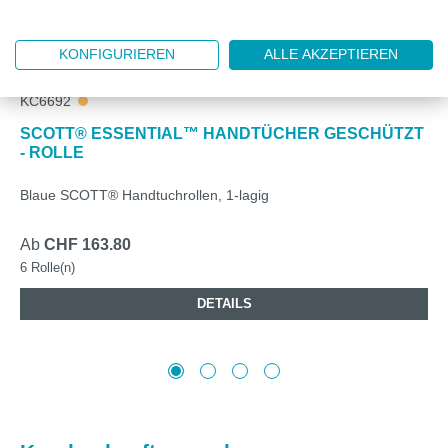
KONFIGURIEREN
ALLE AKZEPTIEREN
KC6692
SCOTT® ESSENTIAL™ HANDTÜCHER GESCHÜTZT
- ROLLE
Blaue SCOTT® Handtuchrollen, 1-lagig
Ab
CHF 163.80
6 Rolle(n)
DETAILS
Produktgalerie überspringen