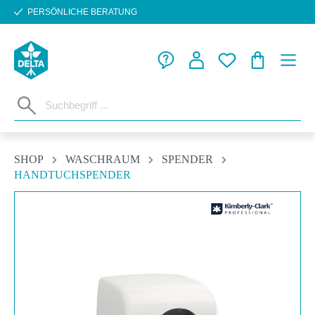
PERSÖNLICHE BERATUNG
Zum Hauptinhalt springen
WARENKORB
SHOP
WASCHRAUM
SPENDER
HANDTUCHSPENDER
Bildergalerie überspringen