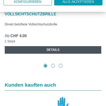
AS3-ARTI500TRTR-000
KONFIGURIEREN
ALLE AKZEPTIEREN
ARTISPEC® 500 / STANDARD
VOLLSICHTSCHUTZBRILLE
Direkt belüftete Vollsichtschutzbrille
Ab
CHF 4.00
1 Stück
DETAILS
Produktgalerie überspringen
Kunden kauften auch