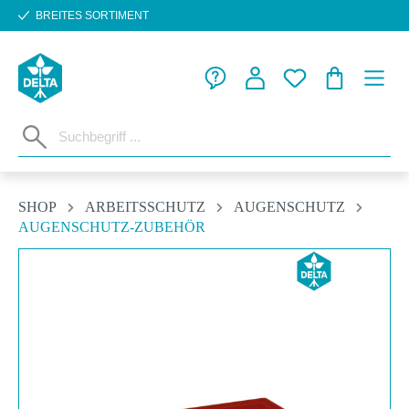
BREITES SORTIMENT
Zum Hauptinhalt springen
WARENKORB
SHOP
ARBEITSSCHUTZ
AUGENSCHUTZ
AUGENSCHUTZ-ZUBEHÖR
Bildergalerie überspringen