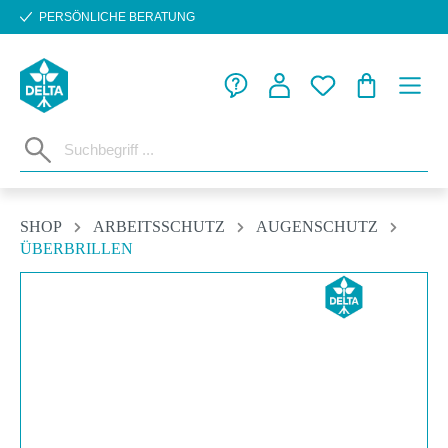
PERSÖNLICHE BERATUNG
Zum Hauptinhalt springen
WARENKORB
SHOP
ARBEITSSCHUTZ
AUGENSCHUTZ
ÜBERBRILLEN
Bildergalerie überspringen