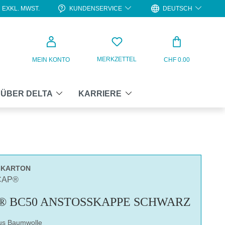
KUNDENSERVICE
DEUTSCH
EXKL. MWST.
WARENKO
MERKZETTEL
MEIN KONTO
CHF 0.00
ÜBER DELTA
KARRIERE
0-KARTON
CAP®
® BC50 ANSTOSSKAPPE SCHWARZ
us Baumwolle