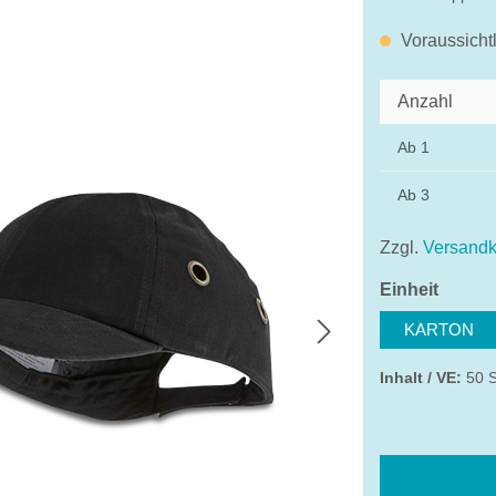
Voraussicht
Anzahl
Ab
1
Ab
3
Zzgl.
Versandk
auswä
Einheit
KARTON
Inhalt / VE:
50 