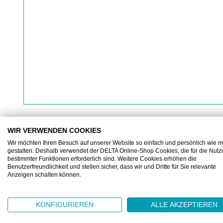
WIR VERWENDEN COOKIES
Wir möchten Ihren Besuch auf unserer Website so einfach und persönlich wie m
gestalten. Deshalb verwendet der DELTA Online-Shop Cookies, die für die Nut
BESCHREIBUNG
ZUSATZINFORMATIONEN
bestimmter Funktionen erforderlich sind. Weitere Cookies erhöhen die
Benutzerfreundlichkeit und stellen sicher, dass wir und Dritte für Sie relevante
Anzeigen schalten können.
ARTITOP® BC50 Anstosskappe schwarz
KONFIGURIEREN
ALLE AKZEPTIEREN
Funktionelle Anstosskappe in Form einer Baseball-Mü