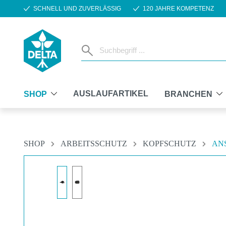
SCHNELL UND ZUVERLÄSSIG
120 JAHRE KOMPETENZ
m Hauptinhalt springen
Zur Suche springen
Zur Hauptnavigation springen
AUSLAUFARTIKEL
SHOP
BRANCHEN
SHOP
ARBEITSSCHUTZ
KOPFSCHUTZ
AN
Bildergalerie überspringen