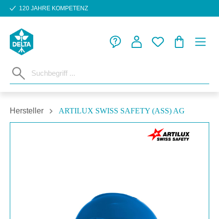
120 JAHRE KOMPETENZ
Zum Hauptinhalt springen
WARENKORB
Hersteller
ARTILUX SWISS SAFETY (ASS) AG
Bildergalerie überspringen