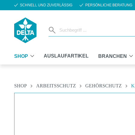
SCHNELL UND ZUVERLÄSSIG
PERSÖNLICHE BERATUNG
m Hauptinhalt springen
Zur Suche springen
Zur Hauptnavigation springen
AUSLAUFARTIKEL
SHOP
BRANCHEN
SHOP
ARBEITSSCHUTZ
GEHÖRSCHUTZ
K
Bildergalerie überspringen