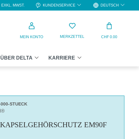
KUNDENSERVICE
DEUTSCH
EXKL. MWST.
WARENKO
MERKZETTEL
MEIN KONTO
CHF 0.00
ÜBER DELTA
KARRIERE
-000-STUECK
N®
KAPSELGEHÖRSCHUTZ EM90F