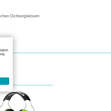
ichen Dichtungskissen
öglich
zung