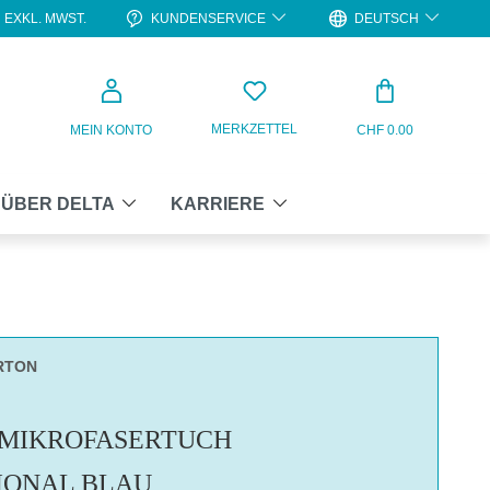
KUNDENSERVICE
DEUTSCH
EXKL. MWST.
WARENKO
MERKZETTEL
MEIN KONTO
CHF 0.00
ÜBER DELTA
KARRIERE
RTON
 MIKROFASERTUCH
IONAL BLAU