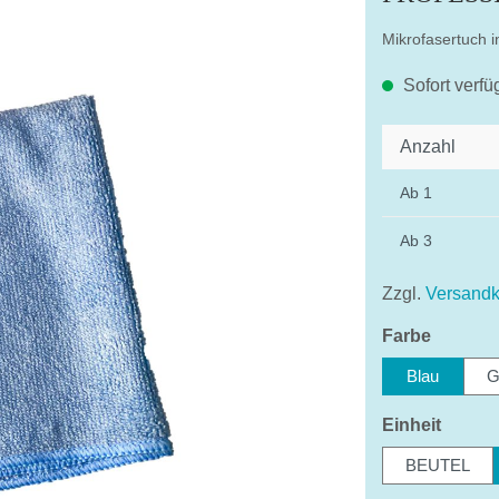
Mikrofasertuch i
Sofort verfü
Anzahl
Ab
1
Ab
3
Zzgl.
Versandk
auswäh
Farbe
Blau
G
auswä
Einheit
BEUTEL