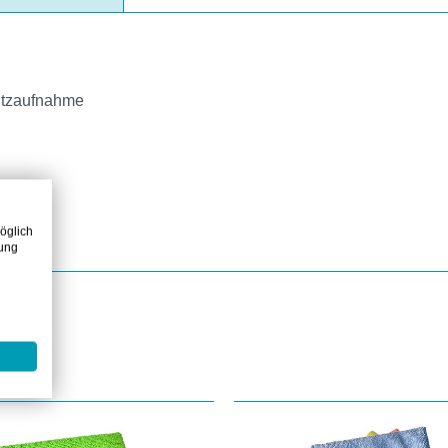
mutzaufnahme
öglich
zung