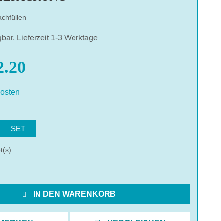
chfüllen
gbar, Lieferzeit 1-3 Werktage
.20
osten
hlen
SET
t(s)
IN DEN WARENKORB