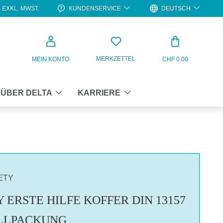
KUNDENSERVICE
DEUTSCH
EXKL. MWST.
WARENKO
MERKZETTEL
MEIN KONTO
CHF 0.00
ÜBER DELTA
KARRIERE
FETY
 ERSTE HILFE KOFFER DIN 13157
LLPACKUNG