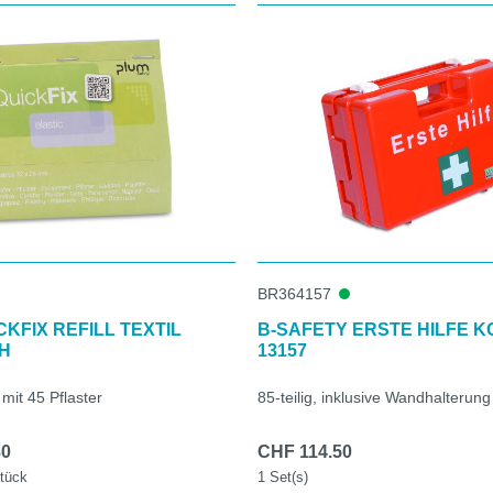
BR364157
KFIX REFILL TEXTIL
B-SAFETY ERSTE HILFE K
H
13157
mit 45 Pflaster
85-teilig, inklusive Wandhalterung
80
CHF 114.50
tück
1 Set(s)