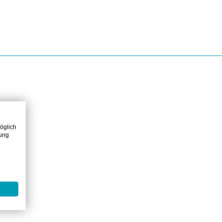
öglich
zung