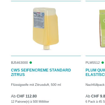
Produktgalerie überspringen
BJ5463000
PLM5512
CWS SEIFENCREME STANDARD
PLUM QUIC
ZITRUS
ELASTISC
Flüssigseife mit Zitrusduft, 500 ml
Nachfüllpack 
Ab
CHF 112.80
Ab
CHF 9.
12 Patrone(n) à 500 Milliliter
6 Pack à 45 S