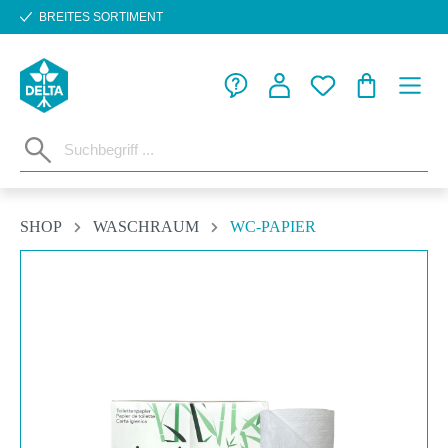
BREITES SORTIMENT
Zum Hauptinhalt springen
WARENKORB
SHOP
WASCHRAUM
WC-PAPIER
Bildergalerie überspringen