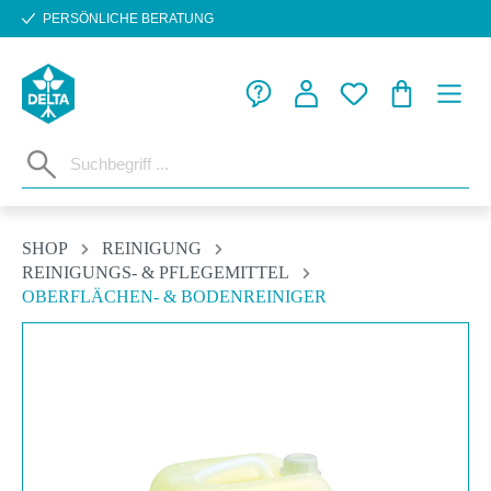
PERSÖNLICHE BERATUNG
Zum Hauptinhalt springen
WARENKORB
SHOP
REINIGUNG
REINIGUNGS- & PFLEGEMITTEL
OBERFLÄCHEN- & BODENREINIGER
Bildergalerie überspringen