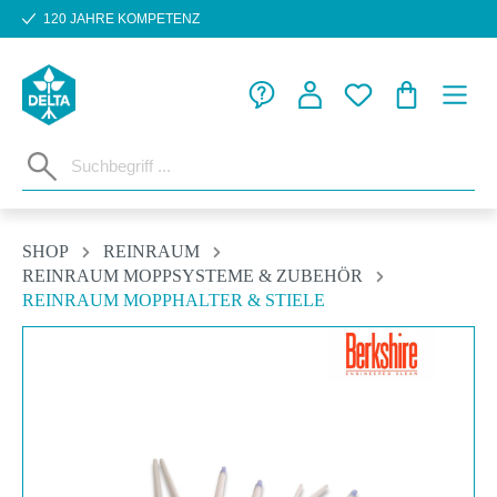
120 JAHRE KOMPETENZ
Zum Hauptinhalt springen
WARENKORB
SHOP
REINRAUM
REINRAUM MOPPSYSTEME & ZUBEHÖR
REINRAUM MOPPHALTER & STIELE
Bildergalerie überspringen