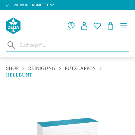
120 JAHRE KOMPETENZ
Zum Hauptinhalt springen
WARENKORB
SHOP
REINIGUNG
PUTZLAPPEN
HELLBUNT
Bildergalerie überspringen