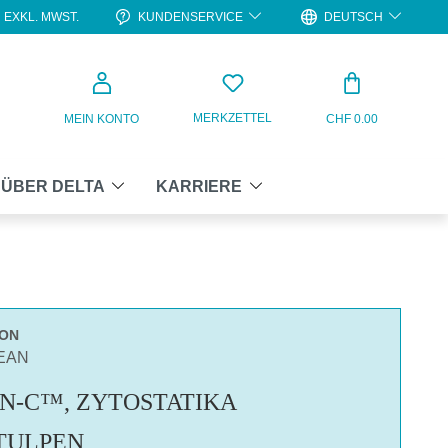
KUNDENSERVICE
DEUTSCH
EXKL. MWST.
WARENKO
MERKZETTEL
MEIN KONTO
CHF 0.00
ÜBER DELTA
KARRIERE
ON
LEAN
N-C™, ZYTOSTATIKA
TULPEN