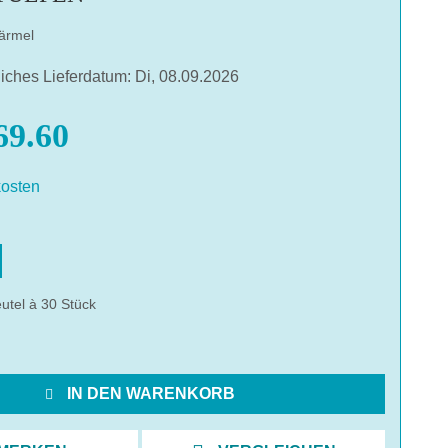
zärmel
liches Lieferdatum: Di, 08.09.2026
9.60
osten
hlen
utel à 30 Stück
IN DEN WARENKORB