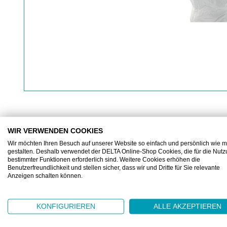
WIR VERWENDEN COOKIES
BESCHREIBUNG
ZUSATZINFORMATIONEN
Wir möchten Ihren Besuch auf unserer Website so einfach und persönlich wie m
gestalten. Deshalb verwendet der DELTA Online-Shop Cookies, die für die Nut
bestimmter Funktionen erforderlich sind. Weitere Cookies erhöhen die
Benutzerfreundlichkeit und stellen sicher, dass wir und Dritte für Sie relevante
Anzeigen schalten können.
BIOCLEAN-C™, Zytostatika Ärmelstulpen
Unsterile Ärmelüberzüge zum Schutz vor Chemothera
KONFIGURIEREN
ALLE AKZEPTIEREN
Einheitsgrösse
hergestellt aus CleanTough™-Material, das sowohl 