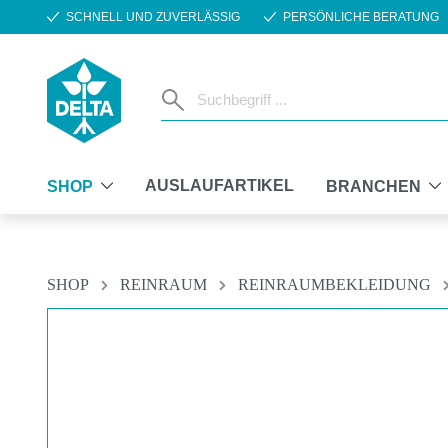
SCHNELL UND ZUVERLÄSSIG
PERSÖNLICHE BERATUNG
m Hauptinhalt springen
Zur Suche springen
Zur Hauptnavigation springen
AUSLAUFARTIKEL
SHOP
BRANCHEN
SHOP
REINRAUM
REINRAUMBEKLEIDUNG
Bildergalerie überspringen