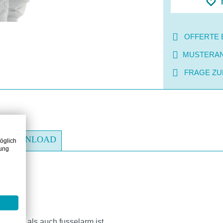
OFFERTE 
MUSTERA
FRAGE ZU
DOWNLOAD
öglich
zung
peutika
leicht als auch fusselarm ist