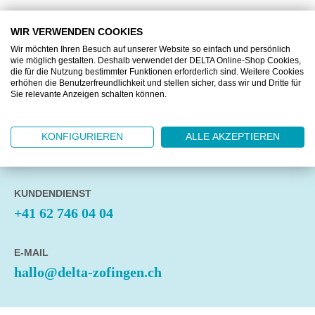
WIR VERWENDEN COOKIES
Wir möchten Ihren Besuch auf unserer Website so einfach und persönlich
DELTA Zofingen AG
wie möglich gestalten. Deshalb verwendet der DELTA Online-Shop Cookies,
die für die Nutzung bestimmter Funktionen erforderlich sind. Weitere Cookies
Untere Brühlstrasse 10
erhöhen die Benutzerfreundlichkeit und stellen sicher, dass wir und Dritte für
4800 Zofingen
Sie relevante Anzeigen schalten können.
ÖFFNUNGSZEITEN
KONFIGURIEREN
ALLE AKZEPTIEREN
Montag bis Freitag
07:30-12:00, 13:15-17:00 Uhr
KUNDENDIENST
+41 62 746 04 04
E-MAIL
hallo@delta-zofingen.ch