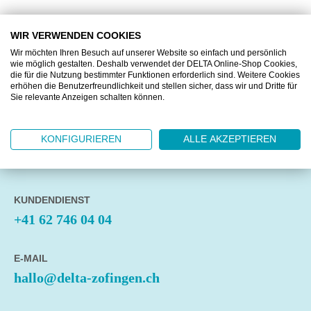
WIR VERWENDEN COOKIES
Wir möchten Ihren Besuch auf unserer Website so einfach und persönlich
wie möglich gestalten. Deshalb verwendet der DELTA Online-Shop Cookies,
DELTA Zofingen AG
die für die Nutzung bestimmter Funktionen erforderlich sind. Weitere Cookies
Untere Brühlstrasse 10
erhöhen die Benutzerfreundlichkeit und stellen sicher, dass wir und Dritte für
4800 Zofingen
Sie relevante Anzeigen schalten können.
ÖFFNUNGSZEITEN
KONFIGURIEREN
ALLE AKZEPTIEREN
Montag bis Freitag
07:30-12:00, 13:15-17:00 Uhr
KUNDENDIENST
+41 62 746 04 04
E-MAIL
hallo@delta-zofingen.ch