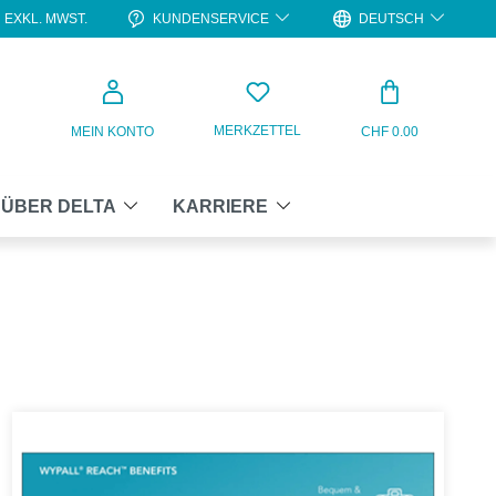
KUNDENSERVICE
DEUTSCH
EXKL. MWST.
WARENKO
MERKZETTEL
MEIN KONTO
CHF 0.00
ÜBER DELTA
KARRIERE