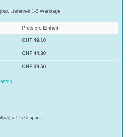
gbar, Lieferzeit 1-3 Werktage
Preis pro Einheit
CHF 49.10
CHF 44.30
CHF 39.50
des Videos erklären Sie sich einverstanden, dass
n YouTube übermittelt werden und das Sie die
osten
nschutzbestimmungen
gelesen haben.
hlen
AKZEPTIEREN
olle(n) à 175 Coupons