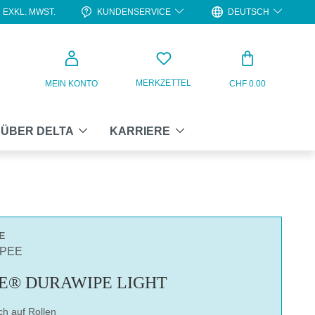
KUNDENSERVICE
DEUTSCH
EXKL. MWST.
WARENKO
MERKZETTEL
MEIN KONTO
CHF 0.00
ÜBER DELTA
KARRIERE
E
OPEE
E® DURAWIPE LIGHT
ch auf Rollen