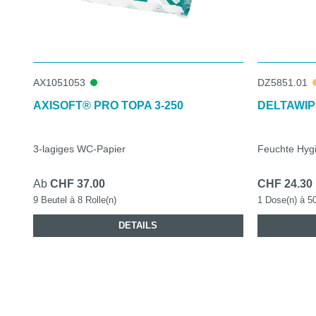
AX1051053
DZ5851.01
AXISOFT® PRO TOPA 3-250
DELTAWIP
3-lagiges WC-Papier
Feuchte Hyg
Ab
CHF 37.00
CHF 24.30
9 Beutel à 8 Rolle(n)
1 Dose(n) à 5
DETAILS