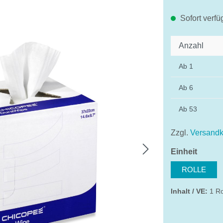
Sofort verfü
Anzahl
Ab
1
Ab
6
Ab
53
Mit dem Aufruf 
Ihre Daten a
Zzgl.
Versandk
Date
auswä
Einheit
ROLLE
Inhalt / VE:
1 R