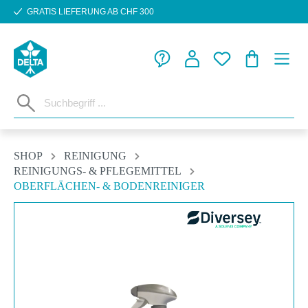
GRATIS LIEFERUNG AB CHF 300
Zum Hauptinhalt springen
WARENKORB
SHOP
REINIGUNG
REINIGUNGS- & PFLEGEMITTEL
OBERFLÄCHEN- & BODENREINIGER
Bildergalerie überspringen