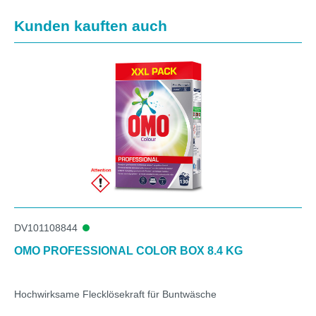
Produktgalerie überspringen
Kunden kauften auch
DV101108844
OMO PROFESSIONAL COLOR BOX 8.4 KG
Hochwirksame Flecklösekraft für Buntwäsche