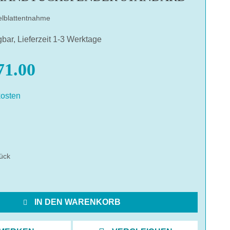
elblattentnahme
gbar, Lieferzeit 1-3 Werktage
1.00
osten
hlen
ück
IN DEN WARENKORB