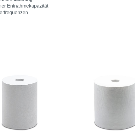
oher Entnahmekapazität
herfrequenzen