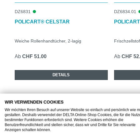
DZ6831
DZ6834.01
POLICART® CELSTAR
POLICART
Weiche Rollenhandtücher, 2-lagig
Frischzellsto
Ab
CHF 51.00
Ab
CHF 52
DETAILS
WIR VERWENDEN COOKIES
Wir möchten Ihren Besuch auf unserer Website so einfach und persönlich wie m
gestalten. Deshalb verwendet der DELTA Online-Shop Cookies, die für die Nut
bestimmter Funktionen erforderlich sind. Weitere Cookies erhöhen die
UNSERE EMPFEHLUNG ZUM PRODUKT
Benutzerfreundlichkeit und stellen sicher, dass wir und Dritte für Sie relevante
Anzeigen schalten können.
Produktgalerie überspringen