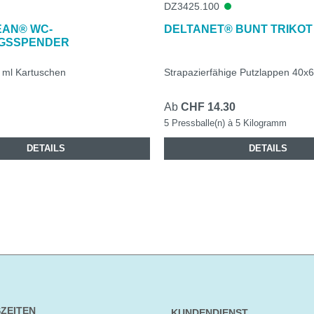
DZ3425.100
EAN® WC-
DELTANET® BUNT TRIKOT 
NGSSPENDER
 ml Kartuschen
Strapazierfähige Putzlappen 40x
Ab
CHF 14.30
5 Pressballe(n) à 5 Kilogramm
DETAILS
DETAILS
ZEITEN
KUNDENDIENST