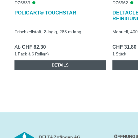
DZ6833
DZ6562
POLICART® TOUCHSTAR
DELTACL
REINIGU
Frischzellstoff, 2-lagig, 285 m lang
Manuell, 400
Ab
CHF 82.30
CHF 31.80
1 Pack à 6 Rolle(n)
1 Stück
DETAILS
ÖFFNUNGS
DELTA Zofingen AG