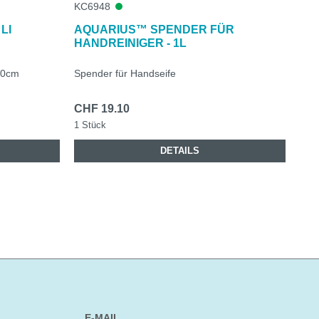
KC6948
LI
AQUARIUS™ SPENDER FÜR
HANDREINIGER - 1L
60cm
Spender für Handseife
CHF 19.10
1 Stück
DETAILS
E-MAIL