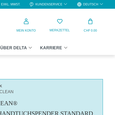
KUNDENSERVICE
DEUTSCH
EXKL. MWST.
WARENKO
MERKZETTEL
MEIN KONTO
CHF 0.00
ÜBER DELTA
KARRIERE
K
ACLEAN
LEAN®
HANDTUCHSPENDER STANDARD