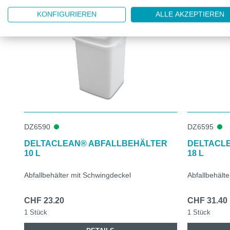
KONFIGURIEREN
ALLE AKZEPTIEREN
DZ6590
DZ6595
DELTACLEAN® ABFALLBEHÄLTER
DELTACL
10 L
18 L
Abfallbehälter mit Schwingdeckel
Abfallbehält
CHF 23.20
CHF 31.40
1 Stück
1 Stück