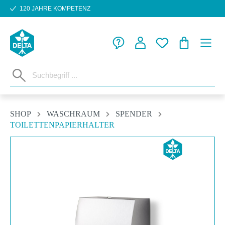
120 JAHRE KOMPETENZ
Zum Hauptinhalt springen
WARENKORB
SHOP
WASCHRAUM
SPENDER
TOILETTENPAPIERHALTER
Bildergalerie überspringen