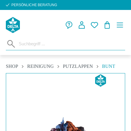
PERSÖNLICHE BERATUNG
Zum Hauptinhalt springen
WARENKORB
SHOP
REINIGUNG
PUTZLAPPEN
BUNT
Bildergalerie überspringen