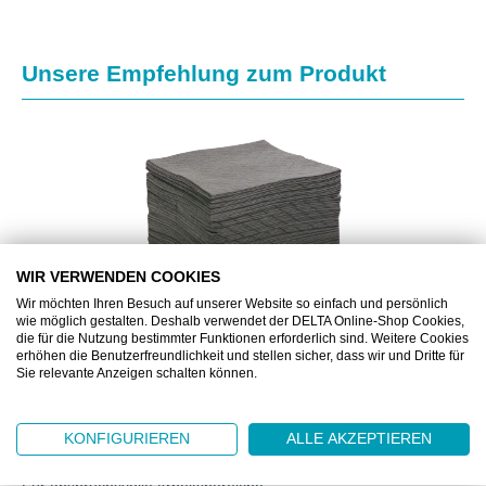
Produktgalerie überspringen
Unsere Empfehlung zum Produkt
WIR VERWENDEN COOKIES
Wir möchten Ihren Besuch auf unserer Website so einfach und persönlich
wie möglich gestalten. Deshalb verwendet der DELTA Online-Shop Cookies,
die für die Nutzung bestimmter Funktionen erforderlich sind. Weitere Cookies
erhöhen die Benutzerfreundlichkeit und stellen sicher, dass wir und Dritte für
Sie relevante Anzeigen schalten können.
BJ2731108
PIG® ESSENTIALS PRO UNIVERSAL-SAUGMATTEN
- HEAVY WEIGHT
KONFIGURIEREN
ALLE AKZEPTIEREN
Für anspruchsvolle Arbeitsbereiche