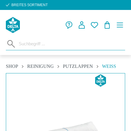
BREITES SORTIMENT
Zum Hauptinhalt springen
WARENKORB
SHOP
REINIGUNG
PUTZLAPPEN
WEISS
Bildergalerie überspringen