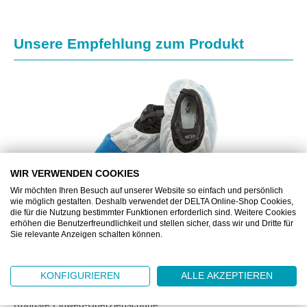
Produktgalerie überspringen
Unsere Empfehlung zum Produkt
WIR VERWENDEN COOKIES
Wir möchten Ihren Besuch auf unserer Website so einfach und persönlich
wie möglich gestalten. Deshalb verwendet der DELTA Online-Shop Cookies,
die für die Nutzung bestimmter Funktionen erforderlich sind. Weitere Cookies
erhöhen die Benutzerfreundlichkeit und stellen sicher, dass wir und Dritte für
Sie relevante Anzeigen schalten können.
DZ798941B
DELTASAFE® ÜBERSCHUHE CPE/PP WEISS/BLAU
41 CM
KONFIGURIEREN
ALLE AKZEPTIEREN
Robuste Einweg-Überziehschuhe