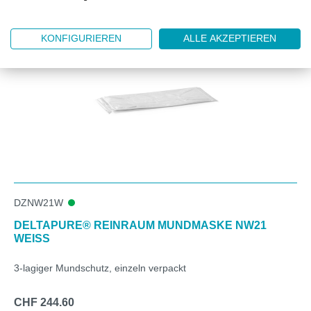
Produktgalerie überspringen
Unsere Empfehlung zum Produkt
KONFIGURIEREN
ALLE AKZEPTIEREN
DZNW21W
DELTAPURE® REINRAUM MUNDMASKE NW21
WEISS
3-lagiger Mundschutz, einzeln verpackt
CHF 244.60