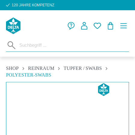
120 JAHRE KOMPETENZ
Zum Hauptinhalt springen
WARENKORB
SHOP
REINRAUM
TUPFER / SWABS
POLYESTER-SWABS
Bildergalerie überspringen