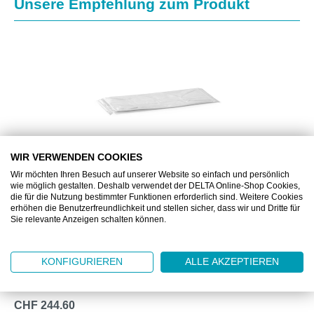
Produktgalerie überspringen
Unsere Empfehlung zum Produkt
WIR VERWENDEN COOKIES
Wir möchten Ihren Besuch auf unserer Website so einfach und persönlich
wie möglich gestalten. Deshalb verwendet der DELTA Online-Shop Cookies,
die für die Nutzung bestimmter Funktionen erforderlich sind. Weitere Cookies
DZNW21W
erhöhen die Benutzerfreundlichkeit und stellen sicher, dass wir und Dritte für
Sie relevante Anzeigen schalten können.
DELTAPURE® REINRAUM MUNDMASKE NW21
WEISS
KONFIGURIEREN
ALLE AKZEPTIEREN
3-lagiger Mundschutz, einzeln verpackt
CHF 244.60