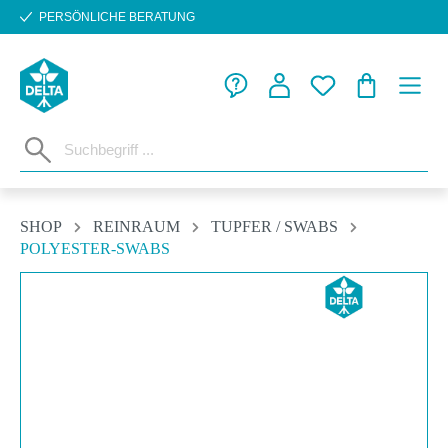
PERSÖNLICHE BERATUNG
Zum Hauptinhalt springen
WARENKORB
SHOP
REINRAUM
TUPFER / SWABS
POLYESTER-SWABS
Bildergalerie überspringen