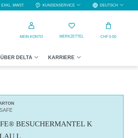
KUNDENSERVICE
DEUTSCH
EXKL. MWST.
WARENKO
MERKZETTEL
MEIN KONTO
CHF 0.00
ÜBER DELTA
KARRIERE
KARTON
ASAFE
FE® BESUCHERMANTEL K
BLAU L