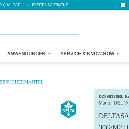
R QUALITÄT
BREITES SORTIMENT
ANWENDUNGEN
SERVICE & KNOW-HOW
BESUCHERMANTEL
DZ896130BL-
Marke: DELT
DELTASA
30G/M2 