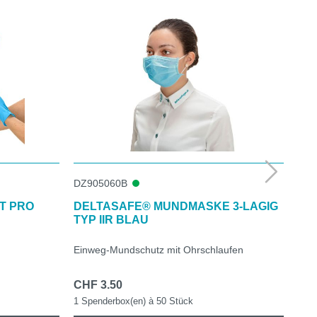
DZ905060B
DZ9
T PRO
DELTASAFE® MUNDMASKE 3-LAGIG
DE
TYP IIR BLAU
Einweg-Mundschutz mit Ohrschlaufen
Ein
CHF 3.50
Ab
1 Spenderbox(en) à 50 Stück
10 B