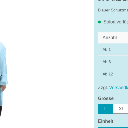
Blauer Schutzman
Sofort verfü
Anzahl
Ab
1
Ab
6
Ab
12
Zzgl.
Versandk
auswä
Grösse
L
XL
auswä
Einheit