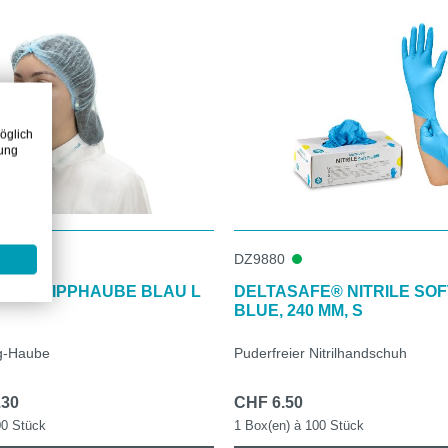
öglich
zung
DZ9880
E® KLIPPHAUBE BLAU L
DELTASAFE® NITRILE SOF
BLUE, 240 MM, S
g-Haube
Puderfreier Nitrilhandschuh
.30
CHF 6.50
00 Stück
1 Box(en) à 100 Stück