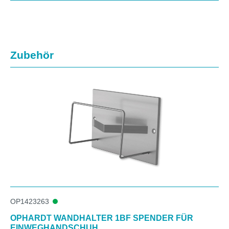
Produktgalerie überspringen
Zubehör
OP1423263
OPHARDT WANDHALTER 1BF SPENDER FÜR
EINWEGHANDSCHUH