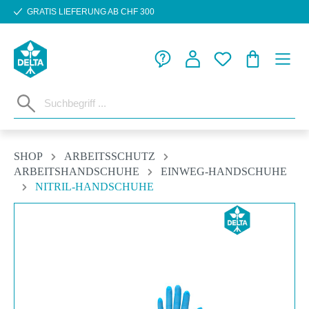
GRATIS LIEFERUNG AB CHF 300
Zum Hauptinhalt springen
WARENKORB
SHOP
ARBEITSSCHUTZ
ARBEITSHANDSCHUHE
EINWEG-HANDSCHUHE
NITRIL-HANDSCHUHE
Bildergalerie überspringen