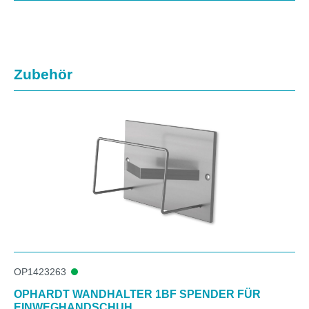
Produktgalerie überspringen
Zubehör
OP1423263
OPHARDT WANDHALTER 1BF SPENDER FÜR
EINWEGHANDSCHUH