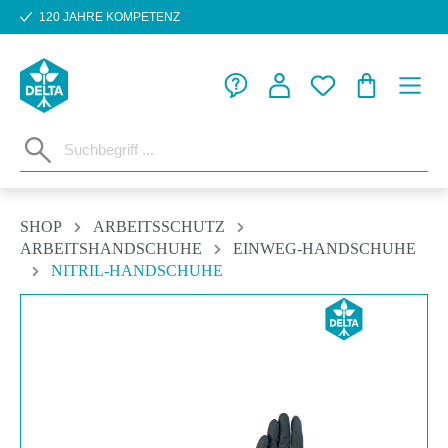
120 JAHRE KOMPETENZ
Zum Hauptinhalt springen
WARENKORB
SHOP
ARBEITSSCHUTZ
ARBEITSHANDSCHUHE
EINWEG-HANDSCHUHE
NITRIL-HANDSCHUHE
Bildergalerie überspringen