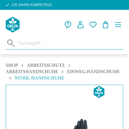
120 JAHRE KOMPETENZ
Zum Hauptinhalt springen
WARENKORB
SHOP
ARBEITSSCHUTZ
ARBEITSHANDSCHUHE
EINWEG-HANDSCHUHE
NITRIL-HANDSCHUHE
Bildergalerie überspringen