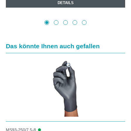
DETAILS
Produktgalerie überspringen
Das könnte Ihnen auch gefallen
MS93-250/7.5-8