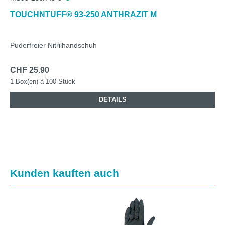
TOUCHNTUFF® 93-250 ANTHRAZIT M
Puderfreier Nitrilhandschuh
CHF 25.90
1 Box(en) à 100 Stück
DETAILS
Produktgalerie überspringen
Kunden kauften auch