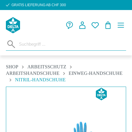
GRATIS LIEFERUNG AB CHF 300
Zum Hauptinhalt springen
WARENKORB
SHOP
ARBEITSSCHUTZ
ARBEITSHANDSCHUHE
EINWEG-HANDSCHUHE
NITRIL-HANDSCHUHE
Bildergalerie überspringen