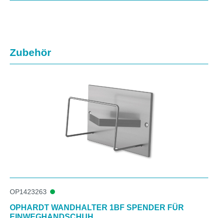
Produktgalerie überspringen
Zubehör
OP1423263
OPHARDT WANDHALTER 1BF SPENDER FÜR
EINWEGHANDSCHUH